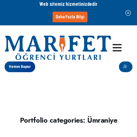
Web sitemiz hizmetinizdedir
Daha Fazla Bilgi
Hemen Başvur
Portfolio
categories:
Ümraniye