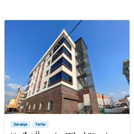
1
7
Ümraniye
Yurtlar