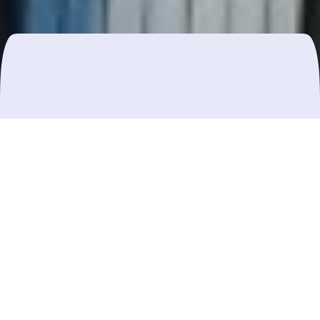
Yurt Detayı
Kısa yurt tanıtımı
Bina Özellikleri
Oda Özellikleri